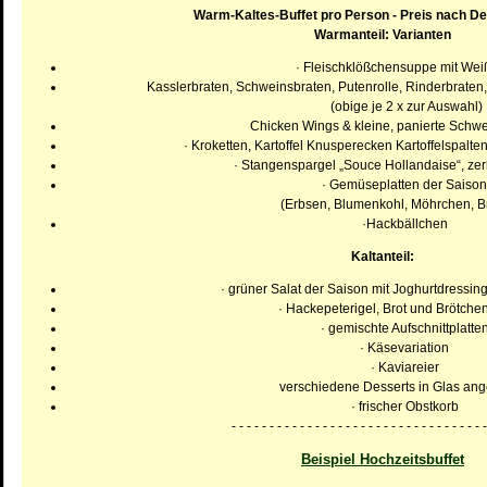
Warm-Kaltes-Buffet pro Person - Preis nach De
Warmanteil: Varianten
· Fleischklößchensuppe mit Wei
Kasslerbraten, Schweinsbraten, Putenrolle, Rinderbrate
(obige je 2 x zur Auswahl)
Chicken Wings & kleine, panierte Schwe
· Kroketten, Kartoffel Knusperecken Kartoffelspalte
· Stangenspargel „Souce Hollandaise“, zer
· Gemüseplatten der Saison
(Erbsen, Blumenkohl, Möhrchen, Br
·Hackbällchen
Kaltanteil:
· grüner Salat der Saison mit Joghurtdressin
· Hackepeterigel, Brot und Brötchen
· gemischte Aufschnittplatte
· Käsevariation
· Kaviareier
verschiedene Desserts in Glas ange
· frischer Obstkorb
- - - - - - - - - - - - - - - - - - - - - - - - - - - - - - - - - -
Beispiel Hochzeitsbuffet