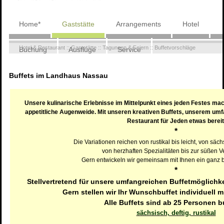
Navigation
Home*
Gaststätte
Arrangements
Hotel
überspringen
Hotel & Restaurant
::
Gaststätte
::
Tagungen & Feiern
::
Buffetvorschläge
Buchung
Ausflüge
Service
Wohnmobilstellplatz
Buffets im Landhaus Nassau
Unsere kulinarische Erlebnisse im Mittelpunkt eines jeden Festes mach
appetitliche Augenweide. Mit unseren kreativen Buffets, unserem umf
Restaurant für Jeden etwas bereit
*
Die Variationen reichen von rustikal bis leicht, von säch
von herzhaften Spezialitäten bis zur süßen V
Gern entwickeln wir gemeinsam mit Ihnen ein ganz b
*
Stellvertretend für unsere umfangreichen Buffetmöglichke
Gern stellen wir Ihr Wunschbuffet individuell 
Alle Buffets sind ab 25 Personen b
sächsisch, deftig, rustikal