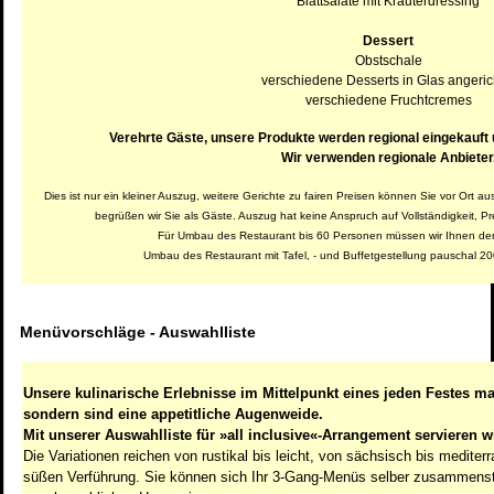
Blattsalate mit Kräuterdressing
Dessert
Obstschale
verschiedene Desserts in Glas angeric
verschiedene Fruchtcremes
Verehrte Gäste, unsere Produkte werden regional eingekauft un
Wir verwenden regionale Anbieter
Dies ist nur ein kleiner Auszug, weitere Gerichte zu fairen Preisen können Sie vor Ort
begrüßen wir Sie als Gäste.
Auszug hat keine Anspruch auf Vollständigkeit, P
Für Umbau des Restaurant bis 60 Personen müssen wir Ihnen d
Umbau des Restaurant mit Tafel, - und Buffetgestellung pauschal 20
Menüvorschläge - Auswahlliste
Unsere kulinarische Erlebnisse im Mittelpunkt eines jeden Festes ma
sondern sind eine appetitliche Augenweide.
Mit unserer Auswahlliste für »all inclusive«-Arrangement servieren w
Die Variationen reichen von rustikal bis leicht, von sächsisch bis mediter
süßen Verführung. Sie können sich Ihr 3-Gang-Menüs selber zusammenstel