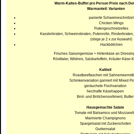
Warm-Kaltes-Buffet pro Person Preis nach De
Warmanteil: Varianten
panierte Schweineschnitzel
Chicken Wings
Putengeschnetzeltes
Kasslerbraten, Schweinsbraten, Putenrolle, Rinderbrate
(obige je 2 x zur Auswahl)
Hackbällchen
Frisches Saisongemüse + Hirtenkäse an Dressin
Röstitaler, Wildreis, Salzkartoffeln, Kräuter-Käse-
Kaltteil
Roastbeeftaschen mit Sahnemeerrett
Schinkenvariation garniert mit Mixed Pi
geräuchete Fischvariation
herzhafte Käsehappen
Brot- und Brötchensortiment, Butter
Hausgemachte Salate
Tomate mit Balsamico und Mozzarel
Marinierte Champignons
Spargelsalat mit Zuckerschoten
Gurkensalat