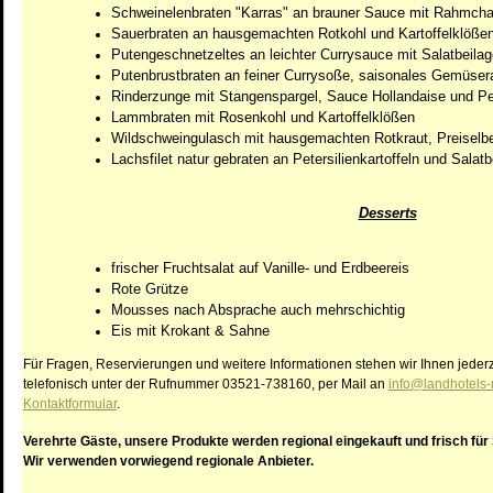
Schweinelenbraten "Karras" an brauner Sauce mit Rahmcha
Sauerbraten an hausgemachten Rotkohl und Kartoffelklöße
Putengeschnetzeltes an leichter Currysauce mit Salatbeila
Putenbrustbraten an feiner Currysoße, saisonales Gemüsera
Rinderzunge mit Stangenspargel, Sauce Hollandaise und Pete
Lammbraten mit Rosenkohl und Kartoffelklößen
Wildschweingulasch mit hausgemachten Rotkraut, Preiselbe
Lachsfilet natur gebraten an Petersilienkartoffeln und Salatb
Desserts
frischer Fruchtsalat auf Vanille- und Erdbeereis
Rote Grütze
Mousses nach Absprache auch mehrschichtig
Eis mit Krokant & Sahne
Für Fragen, Reservierungen und weitere Informationen stehen wir Ihnen jeder
telefonisch unter der Rufnummer 03521-738160, per Mail an
info@landhotels
Kontaktformular
.
Verehrte Gäste, unsere Produkte werden regional eingekauft und frisch für 
Wir verwenden vorwiegend regionale Anbieter.