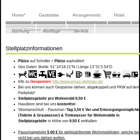
Navigation
Home*
Gaststätte
Arrangements
Hotel
überspringen
Hotel & Restaurant
::
Wohnmobilstellplatz am Hotel
Buchung
Ausflüge
Service
Wohnmobilstellplatz
Stellplatzinformationen
Plätze
auf Schotter +
Plätze
asphaltiert
Geo Daten: Breite: 51°10'18.21"N / Länge:13°31'3.54"O
Info zu
Gespannen
:
http://www.wowa-stellplatz.de/
Bei uns können auch Gespanne stehen, abgekuppelt und PKW auf dem
Parkplatz!
Stellplatzgebühr pro Wohnmobil 9,50 €
Haustiere sind bei uns
kostenfrei
Stromanschluß - Pauschal /
Tag 3,50 €
Ver-und Entsorgungsmöglichke
(Toilette & Grauwasser) & Trinkwasser für Wohnmobile in
Stellplatzgebühr
in Höhe von
9,50 €
enthalten
Pauschalgebühr
5,00 €
für stellplatzfremde Wohnmobilisten, welche bei
nicht bei uns stehen wollen.