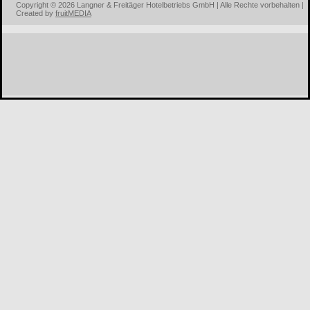
Copyright © 2026 Langner & Freitäger Hotelbetriebs GmbH | Alle Rechte vorbehalten |
Created by
fruitMEDIA