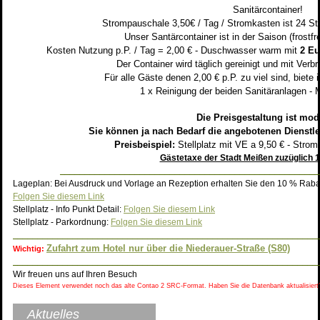
Sanitärcontainer!
Strompauschale 3,50€ / Tag / Stromkasten ist 24 St
Unser Santärcontainer ist in der Saison (frostfre
Kosten Nutzung p.P. / Tag = 2,00 € - Duschwasser warm mit
2 E
Der Container wird täglich gereinigt und mit Verbr
Für alle Gäste denen 2,00 € p.P. zu viel sind, biete 
1 x Reinigung der beiden Sanitäranlagen - Ma
Die Preisgestaltung ist mod
Sie können ja nach Bedarf die angebotenen Dienstle
Preisbeispiel:
Stellplatz mit VE a 9,50 € - Strom
Gästetaxe der Stadt Meißen zuzüglich 1,5
____________________________________________________
Lageplan: Bei Ausdruck und Vorlage an Rezeption erhalten Sie den 10 % Rabat
Folgen Sie diesem Link
Stellplatz - Info Punkt Detail:
Folgen Sie diesem Link
Stellplatz - Parkordnung:
Folgen Sie diesem Link
_____________________________________________________________
Zufahrt zum Hotel nur über die Niederauer-Straße (S80)
Wichtig:
_____________________________________________________________
Wir freuen uns auf Ihren Besuch
Dieses Element verwendet noch das alte Contao 2 SRC-Format. Haben Sie die Datenbank aktualisiert
Aktuelles