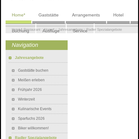
Navigation
Home*
Gaststätte
Arrangements
Hotel
überspringen
Hotel & Restaurant
::
Home*
::
Jahresangebote
::
Radler Spezialangebote
Buchung
Ausflüge
Service
Navigation
Wohnmobilstellplatz
Navigation überspringen
Jahresangebote
Gaststätte buchen
Meißen erleben
Frühjahr 2026
Winterzeit
Kulinarische Events
Sparfuchs 2026
Biker willkommen!
Radler Spezialangebote